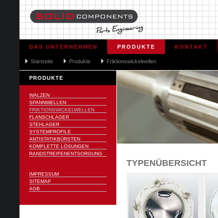
DAS UNTERNEHMEN
PRODUKTE
KONTAKT
Startseite
Produkte
Friktionswickelwellen
PRODUKTE
WALZEN
SPANNWELLEN
FRIKTIONSWICKELWELLEN
FLANSCHLAGER
STEHLAGER
SYSTEMPROFILE
ANTISTATIKBÜRSTEN
KOMPLETTE LÖSUNGEN
RANDSTREIFENENTSORGUNG
TYPENÜBERSICHT
IMPRESSUM
SITEMAP
AGB