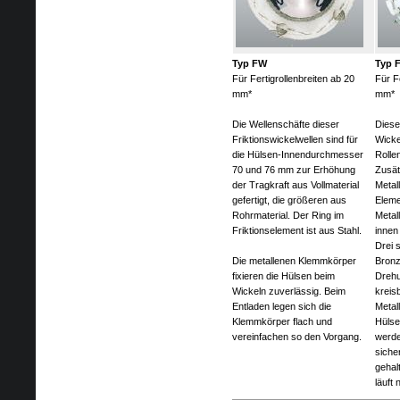
Typ FW
Typ 
Für Fertigrollenbreiten ab 20
Für F
mm*
mm*
Die Wellenschäfte dieser
Diese 
Friktionswickelwellen sind für
Wicke
die Hülsen-Innendurchmesser
Rolle
70 und 76 mm zur Erhöhung
Zusät
der Tragkraft aus Vollmaterial
Metal
gefertigt, die größeren aus
Eleme
Rohrmaterial. Der Ring im
Metal
Friktionselement ist aus Stahl.
innen
Drei 
Die metallenen Klemmkörper
Bronz
fixieren die Hülsen beim
Drehu
Wickeln zuverlässig. Beim
kreis
Entladen legen sich die
Metal
Klemmkörper flach und
Hülse
vereinfachen so den Vorgang.
werde
siche
gehal
läuft 